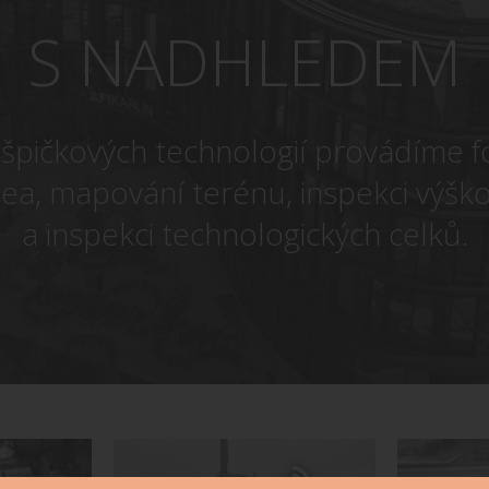
S NADHLEDEM
 špičkových technologií provádíme f
dea, mapování terénu, inspekci výšk
a inspekci technologických celků.