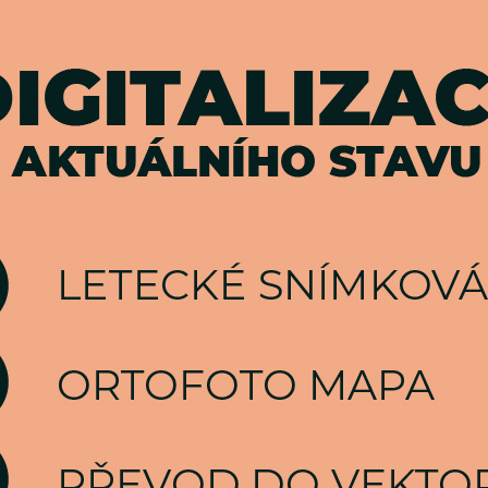
KÁ
VÝŠKOVÉ
L
FIE
INSPEKCE
M
LETECKÉ
VIDEO
VIDEO
PRODUKCE