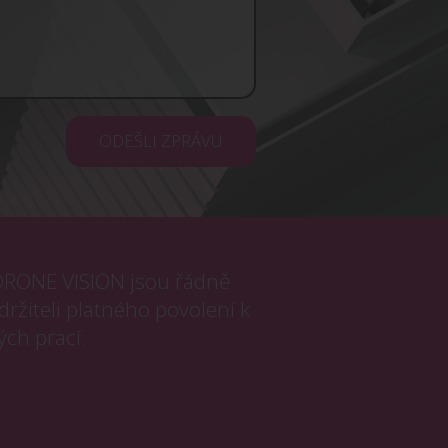
ODEŠLI ZPRÁVU
i DRONE VISION jsou řádně
držiteli platného povolení k
ých prací.