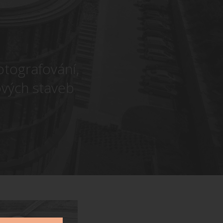
otografování,
ových staveb